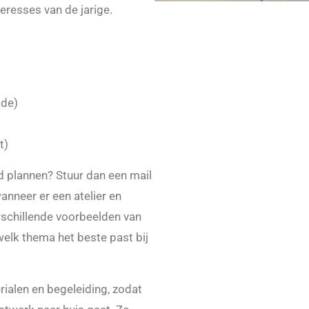
eresses van de jarige.
ade)
t)
ld plannen? Stuur dan een mail
wanneer er een atelier en
rschillende voorbeelden van
 welk thema het beste past bij
ialen en begeleiding, zodat