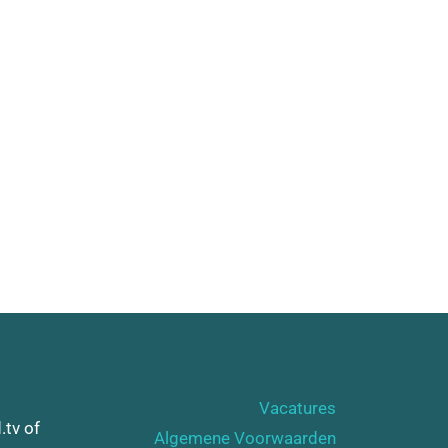
Vacatures
.tv of
Algemene Voorwaarden