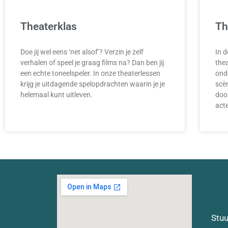
Theaterklas
Th
Doe jij wel eens ‘net alsof’? Verzin je zelf
In 
verhalen of speel je graag films na? Dan ben jij
thea
een echte toneelspeler. In onze theaterlessen
onde
krijg je uitdagende spelopdrachten waarin je je
scè
helemaal kunt uitleven.
doo
act
Stuu