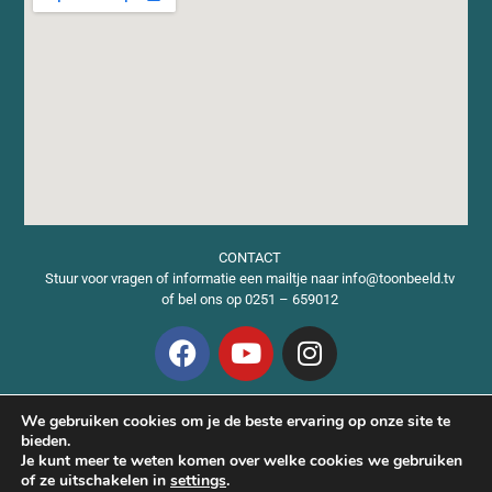
CONTACT
Stuur voor vragen of informatie een mailtje naar info@toonbeeld.tv
of bel ons op 0251 – 659012
Vacatures
We gebruiken cookies om je de beste ervaring op onze site te
Algemene Voorwaarden
bieden.
ANBI gegevens
Je kunt meer te weten komen over welke cookies we gebruiken
Privacyverklaring
of ze uitschakelen in
settings
.