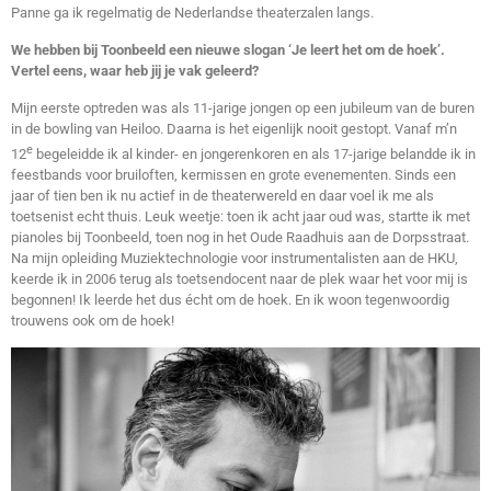
Panne ga ik regelmatig de Nederlandse theaterzalen langs.
We hebben bij Toonbeeld een nieuwe slogan ‘Je leert het om de hoek’.
Vertel eens, waar heb jij je vak geleerd?
Mijn eerste optreden was als 11-jarige jongen op een jubileum van de buren
in de bowling van Heiloo. Daarna is het eigenlijk nooit gestopt. Vanaf m’n
e
12
begeleidde ik al kinder- en jongerenkoren en als 17-jarige belandde ik in
feestbands voor bruiloften, kermissen en grote evenementen. Sinds een
jaar of tien ben ik nu actief in de theaterwereld en daar voel ik me als
toetsenist echt thuis. Leuk weetje: toen ik acht jaar oud was, startte ik met
pianoles bij Toonbeeld, toen nog in het Oude Raadhuis aan de Dorpsstraat.
Na mijn opleiding Muziektechnologie voor instrumentalisten aan de HKU,
keerde ik in 2006 terug als toetsendocent naar de plek waar het voor mij is
begonnen! Ik leerde het dus écht om de hoek. En ik woon tegenwoordig
trouwens ook om de hoek!