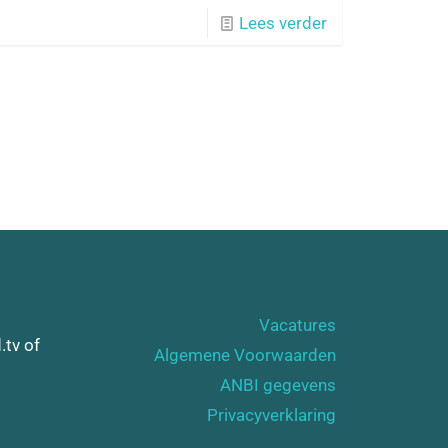
Lees verder
Vacatures
.tv of
Algemene Voorwaarden
ANBI gegevens
Privacyverklaring